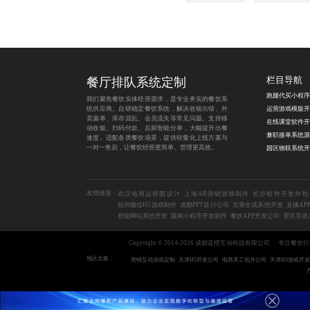
餐厅排队系统定制
栏目导航
我们聚焦餐饮实体经营需求，是专业务实的餐饮系
统供应商。自研稳定餐饮系统，解决收银出错、外
运营游戏模版开
卖漏单、库存混乱、会员流失等常见问题。支持移
在线课堂软件开
动收银、扫码付款、后厨智能分单，大幅提升出餐
兼职接单系统源
速度。适配各类餐饮场景，提供轻量化上线方案与
一对一售后，让餐饮经营更简单、管理更高效。
园区物联系统开
友情链接：
武汉电商运营图设计
上海AR营销游戏制作
长沙软件开发外包
杭州微信H5游戏制作
成都PPT设计公司
文章生成系统开发
直播AP
智能网站系统开发
陇南小程序开发制作
餐饮APP开发公司
景区导览
Copyright © 2014-2026 成都蓝橙互动科技有限公司
专注餐饮行
地区合集：
营销互动游戏定制
天津H5开发公司
电商美工包月公司
天津H5游戏开