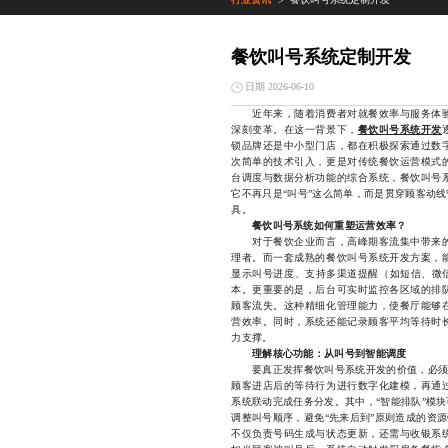
>
餐饮叫号系统定制开发
日期 2026-06-10
近年来，随着消费者对就餐效率与服务体验
深刻变革。在这一背景下，
餐饮叫号系统开发
锁品牌还是中小型门店，都在积极探索通过数
次简单的技术引入，更是对传统餐饮运营模式
台调度与数据分析功能的综合系统，餐饮叫号
它不再只是“叫号”这么简单，而是贯穿顾客动
具。
餐饮叫号系统如何重塑运营效率？
对于餐饮企业而言，高峰期客流集中带来的
理者。而一套成熟的餐饮叫号系统开发方案，
显示叫号进度、支持多渠道提醒（如短信、微信
本。更重要的是，后台可实时监控各区域的排
顾客流失。这种精细化管理能力，使餐厅能够
营效率。同时，系统还能记录顾客平均等待时
力支撑。
理解核心功能：从叫号到智能调度
要真正发挥餐饮叫号系统开发的价值，必须理
顾客进店后的等待行为进行数字化建模，再通
系统联动完成任务分发。其中，“智能排队”模
调整叫号顺序，避免“先来后到”原则造成的资
不仅负责号码生成与状态更新，还需与收银系