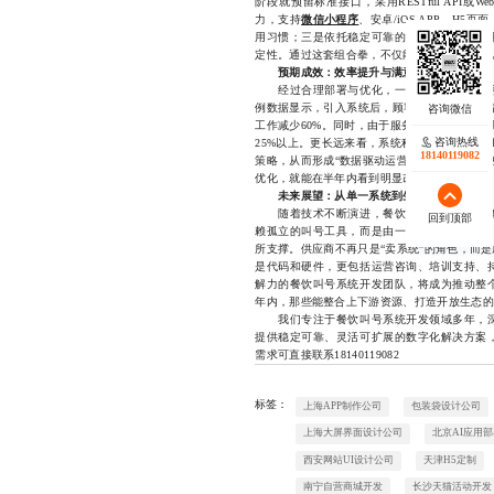
阶段就预留标准接口，采用RESTful API或
力，支持
微信小程序
、安卓/iOS APP、H
用习惯；三是依托稳定可靠的云服务平台，采
定性。通过这套组合拳，不仅能有效规避部署风
预期成效：效率提升与满意度双增长
经过合理部署与优化，一套成熟的餐饮叫号
例数据显示，引入系统后，顾客平均等待时间缩
工作减少60%。同时，由于服务流程更加透明
咨询热线
25%以上。更长远来看，系统积累的客流数据
18140119082
策略，从而形成“数据驱动运营”的良性循环。
优化，就能在半年内看到明显改善。
未来展望：从单一系统到生态化服务链
随着技术不断演进，餐饮叫号系统开发的角
回到顶部
赖孤立的叫号工具，而是由一个集叫号、点餐
所支撑。供应商不再只是“卖系统”的角色，而
是代码和硬件，更包括运营咨询、培训支持、
解力的餐饮叫号系统开发团队，将成为推动整
年内，那些能整合上下游资源、打造开放生态的
我们专注于餐饮叫号系统开发领域多年，深
提供稳定可靠、灵活可扩展的数字化解决方案
需求可直接联系18140119082
标签：
上海APP制作公司
包装袋设计公司
上海大屏界面设计公司
北京AI应用
西安网站UI设计公司
天津H5定制
南宁自营商城开发
长沙天猫活动开发