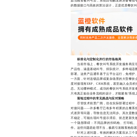
如当顾客被叫号后，系统自动触发厨房备餐指
的数据接口与高效的算法设计，正是优质餐饮叫
标准化与定制化并行的市场格局
当前市场上，餐饮叫号系统开发服务商呈现
产品包，涵盖基础叫号、排队统计、多终端适
部署。这类产品通常基于云平台运行，免维护
一方面，针对连锁品牌或复杂场景的大型餐饮
度对接现有ERP、CRM系统，甚至融入会员
态。无论哪种模式，成功的餐饮叫号系统开发
只有真正贴合业务流程的设计，才能避免“系统
落地过程中的常见挑战与应对策略
尽管技术前景广阔，但在实际部署过程中，
对接问题——许多餐厅已有多年积累的点餐系
式差异等问题，导致信息无法同步。其次是数
不稳定，可能出现叫号提示滞后、状态更新失
一个隐形障碍：不同品牌的扫码枪、打印机、
作。这些问题若处理不当，极易引发顾客抱怨甚
针对上述问题，有效的解决方案应从三个层