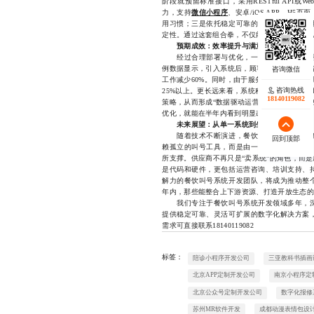
阶段就预留标准接口，采用RESTful API或
力，支持
微信小程序
、安卓/iOS APP、H
用习惯；三是依托稳定可靠的云服务平台，采
定性。通过这套组合拳，不仅能有效规避部署风
预期成效：效率提升与满意度双增长
经过合理部署与优化，一套成熟的餐饮叫号
例数据显示，引入系统后，顾客平均等待时间缩
工作减少60%。同时，由于服务流程更加透明
咨询热线
25%以上。更长远来看，系统积累的客流数据
18140119082
策略，从而形成“数据驱动运营”的良性循环。
优化，就能在半年内看到明显改善。
未来展望：从单一系统到生态化服务链
随着技术不断演进，餐饮叫号系统开发的角
回到顶部
赖孤立的叫号工具，而是由一个集叫号、点餐
所支撑。供应商不再只是“卖系统”的角色，而
是代码和硬件，更包括运营咨询、培训支持、
解力的餐饮叫号系统开发团队，将成为推动整
年内，那些能整合上下游资源、打造开放生态的
我们专注于餐饮叫号系统开发领域多年，深
提供稳定可靠、灵活可扩展的数字化解决方案
需求可直接联系18140119082
标签：
陪诊小程序开发公司
三亚教科书插画
北京APP定制开发公司
南京小程序定
北京公众号定制开发公司
数字化报修
苏州MR软件开发
成都动漫表情包设