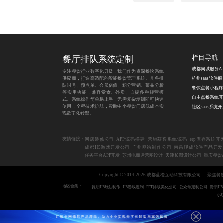
餐厅排队系统定制
栏目导航
专注餐饮行业数字化升级，我们作为资深餐饮系统
供应商，打造高适配的智能餐饮管理系统。具备排
杭州
队叫号、预点单、会员储值、积分营销、菜品分析
等实用功能，兼容堂食、外卖、自提多种经营模
自主点餐系统开
式。系统操作简单易上手，无需复杂培训即可快速
使用，全程技术护航，帮助中小餐饮门店低成本实
社区saas系统开
现数字化转型。
友情链接：
网店装修公司
APP源码搭建
营销获客系统源码
erp库存系统开
成都H5游戏开发公司
广州网站制作公司
南昌现成软件产品开发
任务平台APP开发
苏州电商运营图设计
天津长图设计公司
重庆餐饮
Copyright © 2014-2026 成都蓝橙互动科技有限公司
聚焦餐
地区合集：
昆明H5玩法制作
H5游戏定制
PPT排版美化公司
公众号定制公司
贵阳H
小