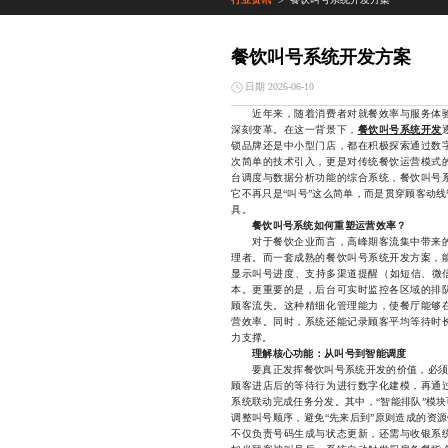
>
餐饮叫号系统开发方案
日期 2026-06-10
近年来，随着消费者对就餐效率与服务体验
深刻变革。在这一背景下，
餐饮叫号系统开发
锁品牌还是中小型门店，都在积极探索通过数
次简单的技术引入，更是对传统餐饮运营模式
台调度与数据分析功能的综合系统，餐饮叫号
它不再只是“叫号”这么简单，而是贯穿顾客动
具。
餐饮叫号系统如何重塑运营效率？
对于餐饮企业而言，高峰期客流集中带来的
理者。而一套成熟的餐饮叫号系统开发方案，
显示叫号进度、支持多渠道提醒（如短信、微信
本。更重要的是，后台可实时监控各区域的排
顾客流失。这种精细化管理能力，使餐厅能够
营效率。同时，系统还能记录顾客平均等待时
力支撑。
理解核心功能：从叫号到智能调度
要真正发挥餐饮叫号系统开发的价值，必须理
顾客进店后的等待行为进行数字化建模，再通
系统联动完成任务分发。其中，“智能排队”模
调整叫号顺序，避免“先来后到”原则造成的资
不仅负责号码生成与状态更新，还需与收银系