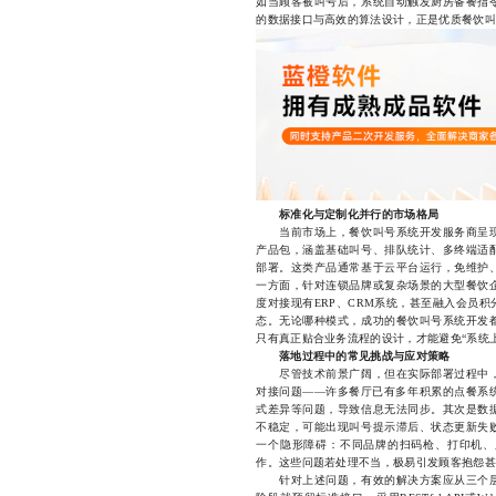
如当顾客被叫号后，系统自动触发厨房备餐指
的数据接口与高效的算法设计，正是优质餐饮叫
标准化与定制化并行的市场格局
当前市场上，餐饮叫号系统开发服务商呈现
产品包，涵盖基础叫号、排队统计、多终端适
部署。这类产品通常基于云平台运行，免维护
一方面，针对连锁品牌或复杂场景的大型餐饮
度对接现有ERP、CRM系统，甚至融入会员
态。无论哪种模式，成功的餐饮叫号系统开发
只有真正贴合业务流程的设计，才能避免“系统
落地过程中的常见挑战与应对策略
尽管技术前景广阔，但在实际部署过程中，
对接问题——许多餐厅已有多年积累的点餐系
式差异等问题，导致信息无法同步。其次是数
不稳定，可能出现叫号提示滞后、状态更新失
一个隐形障碍：不同品牌的扫码枪、打印机、
作。这些问题若处理不当，极易引发顾客抱怨甚
针对上述问题，有效的解决方案应从三个层