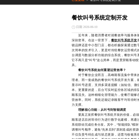
>
餐饮叫号系统定制开发
日期 2026-06-10
近年来，随着消费者对就餐效率与服务体验
深刻变革。在这一背景下，
餐饮叫号系统开发
锁品牌还是中小型门店，都在积极探索通过数
次简单的技术引入，更是对传统餐饮运营模式
台调度与数据分析功能的综合系统，餐饮叫号
它不再只是“叫号”这么简单，而是贯穿顾客动
具。
餐饮叫号系统如何重塑运营效率？
对于餐饮企业而言，高峰期客流集中带来的
理者。而一套成熟的餐饮叫号系统开发方案，
显示叫号进度、支持多渠道提醒（如短信、微信
本。更重要的是，后台可实时监控各区域的排
顾客流失。这种精细化管理能力，使餐厅能够
营效率。同时，系统还能记录顾客平均等待时
力支撑。
理解核心功能：从叫号到智能调度
要真正发挥餐饮叫号系统开发的价值，必须理
顾客进店后的等待行为进行数字化建模，再通
系统联动完成任务分发。其中，“智能排队”模
调整叫号顺序，避免“先来后到”原则造成的资
不仅负责号码生成与状态更新，还需与收银系