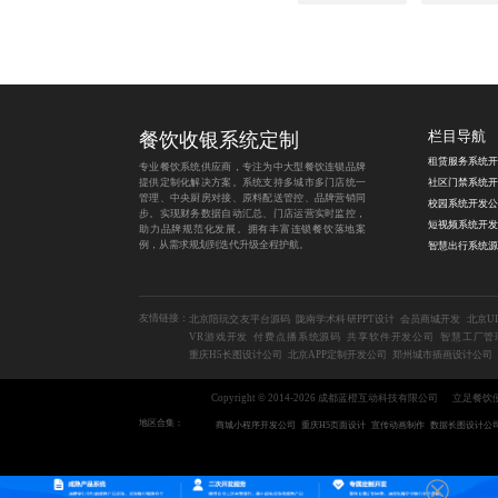
餐饮收银系统定制
栏目导航
租赁服务系统开
专业餐饮系统供应商，专注为中大型餐饮连锁品牌
提供定制化解决方案。系统支持多城市多门店统一
社区门禁系统开
管理、中央厨房对接、原料配送管控、品牌营销同
校园系统开发公
步。实现财务数据自动汇总、门店运营实时监控，
助力品牌规范化发展。拥有丰富连锁餐饮落地案
例，从需求规划到迭代升级全程护航。
智慧出行系统源
友情链接：
北京陪玩交友平台源码
陇南学术科研PPT设计
会员商城开发
北京U
VR游戏开发
付费点播系统源码
共享软件开发公司
智慧工厂管
重庆H5长图设计公司
北京APP定制开发公司
郑州城市插画设计公司
Copyright © 2014-2026 成都蓝橙互动科技有限公司
立足餐饮
地区合集：
商城小程序开发公司
重庆H5页面设计
宣传动画制作
数据长图设计公