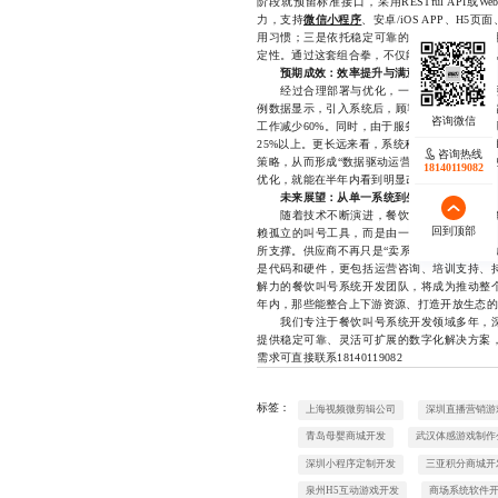
阶段就预留标准接口，采用RESTful API或
力，支持
微信小程序
、安卓/iOS APP、H
用习惯；三是依托稳定可靠的云服务平台，采
定性。通过这套组合拳，不仅能有效规避部署风
预期成效：效率提升与满意度双增长
经过合理部署与优化，一套成熟的餐饮叫号
例数据显示，引入系统后，顾客平均等待时间缩
工作减少60%。同时，由于服务流程更加透明
25%以上。更长远来看，系统积累的客流数据
咨询热线
策略，从而形成“数据驱动运营”的良性循环。
18140119082
优化，就能在半年内看到明显改善。
未来展望：从单一系统到生态化服务链
随着技术不断演进，餐饮叫号系统开发的角
回到顶部
赖孤立的叫号工具，而是由一个集叫号、点餐
所支撑。供应商不再只是“卖系统”的角色，而
是代码和硬件，更包括运营咨询、培训支持、
解力的餐饮叫号系统开发团队，将成为推动整
年内，那些能整合上下游资源、打造开放生态的
我们专注于餐饮叫号系统开发领域多年，深
提供稳定可靠、灵活可扩展的数字化解决方案
需求可直接联系18140119082
标签：
上海视频微剪辑公司
深圳直播营销游
青岛母婴商城开发
武汉体感游戏制作
深圳小程序定制开发
三亚积分商城开
泉州H5互动游戏开发
商场系统软件