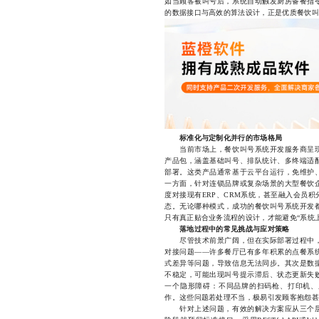
如当顾客被叫号后，系统自动触发厨房备餐指
的数据接口与高效的算法设计，正是优质餐饮叫
标准化与定制化并行的市场格局
当前市场上，餐饮叫号系统开发服务商呈现
产品包，涵盖基础叫号、排队统计、多终端适
部署。这类产品通常基于云平台运行，免维护
一方面，针对连锁品牌或复杂场景的大型餐饮
度对接现有ERP、CRM系统，甚至融入会员
态。无论哪种模式，成功的餐饮叫号系统开发
只有真正贴合业务流程的设计，才能避免“系统
落地过程中的常见挑战与应对策略
尽管技术前景广阔，但在实际部署过程中，
对接问题——许多餐厅已有多年积累的点餐系
式差异等问题，导致信息无法同步。其次是数
不稳定，可能出现叫号提示滞后、状态更新失
一个隐形障碍：不同品牌的扫码枪、打印机、
作。这些问题若处理不当，极易引发顾客抱怨甚
针对上述问题，有效的解决方案应从三个层