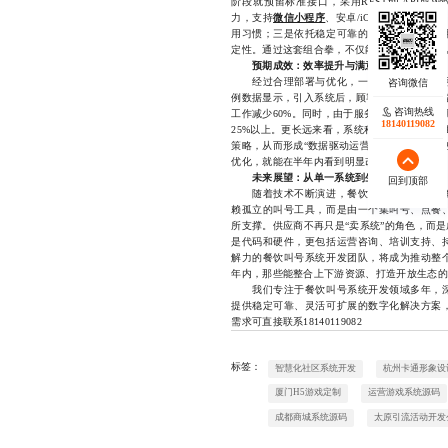
阶段就预留标准接口，采用RESTful API或
力，支持
微信小程序
、安卓/iOS APP、H
用习惯；三是依托稳定可靠的云服务平台，采
定性。通过这套组合拳，不仅能有效规避部署风
预期成效：效率提升与满意度双增长
经过合理部署与优化，一套成熟的餐饮叫号
例数据显示，引入系统后，顾客平均等待时间缩
咨询热线
工作减少60%。同时，由于服务流程更加透明
18140119082
25%以上。更长远来看，系统积累的客流数据
策略，从而形成“数据驱动运营”的良性循环。
优化，就能在半年内看到明显改善。
未来展望：从单一系统到生态化服务链
回到顶部
随着技术不断演进，餐饮叫号系统开发的角
赖孤立的叫号工具，而是由一个集叫号、点餐
所支撑。供应商不再只是“卖系统”的角色，而
是代码和硬件，更包括运营咨询、培训支持、
解力的餐饮叫号系统开发团队，将成为推动整
年内，那些能整合上下游资源、打造开放生态的
我们专注于餐饮叫号系统开发领域多年，深
提供稳定可靠、灵活可扩展的数字化解决方案
需求可直接联系18140119082
标签：
智慧化社区系统开发
杭州卡通形象设
厦门H5游戏定制
运营游戏系统源码
成都商城系统源码
太原引流活动开发