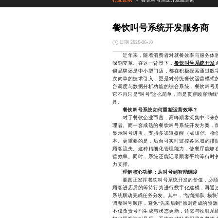
>
餐饮叫号系统开发服务商
日期 2026-06-10
近年来，随着消费者对就餐效率与服务体验
深刻变革。在这一背景下，
餐饮叫号系统开发
锁品牌还是中小型门店，都在积极探索通过数
次简单的技术引入，更是对传统餐饮运营模式
台调度与数据分析功能的综合系统，餐饮叫号
它不再只是“叫号”这么简单，而是贯穿顾客动
具。
餐饮叫号系统如何重塑运营效率？
对于餐饮企业而言，高峰期客流集中带来的
理者。而一套成熟的餐饮叫号系统开发方案，
显示叫号进度、支持多渠道提醒（如短信、微信
本。更重要的是，后台可实时监控各区域的排
顾客流失。这种精细化管理能力，使餐厅能够
营效率。同时，系统还能记录顾客平均等待时
力支撑。
理解核心功能：从叫号到智能调度
要真正发挥餐饮叫号系统开发的价值，必须理
顾客进店后的等待行为进行数字化建模，再通
系统联动完成任务分发。其中，“智能排队”模
调整叫号顺序，避免“先来后到”原则造成的资
不仅负责号码生成与状态更新，还需与收银系