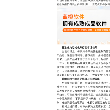
如当顾客被叫号后，系统自动触发厨房备餐指
的数据接口与高效的算法设计，正是优质餐饮叫
标准化与定制化并行的市场格局
当前市场上，餐饮叫号系统开发服务商呈现
产品包，涵盖基础叫号、排队统计、多终端适
部署。这类产品通常基于云平台运行，免维护
一方面，针对连锁品牌或复杂场景的大型餐饮
度对接现有ERP、CRM系统，甚至融入会员
态。无论哪种模式，成功的餐饮叫号系统开发
只有真正贴合业务流程的设计，才能避免“系统
落地过程中的常见挑战与应对策略
尽管技术前景广阔，但在实际部署过程中，
对接问题——许多餐厅已有多年积累的点餐系
式差异等问题，导致信息无法同步。其次是数
不稳定，可能出现叫号提示滞后、状态更新失
一个隐形障碍：不同品牌的扫码枪、打印机、
作。这些问题若处理不当，极易引发顾客抱怨甚
针对上述问题，有效的解决方案应从三个层