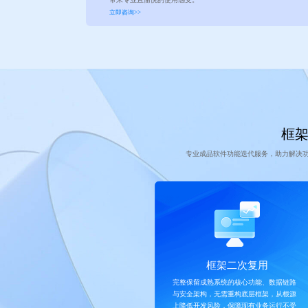
立即咨询>>
框架
专业成品软件功能迭代服务，助力解决
框架二次复用
完整保留成熟系统的核心功能、数据链路
与安全架构，无需重构底层框架，从根源
上降低开发风险，保障现有业务运行不受