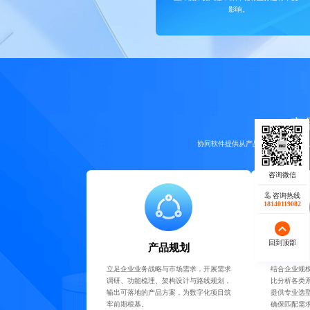
影响。
产品
协同软件提供从产品规划、系统选型
咨询热线
18140119082
回到顶部
产品规划
立足企业业务战略与市场需求，开展需求
结合企业规
调研、功能梳理、架构设计与路线规划，
比分析各类
输出可落地的产品方案，为数字化项目筑
提供专业选
牢前期根基。
确保匹配需