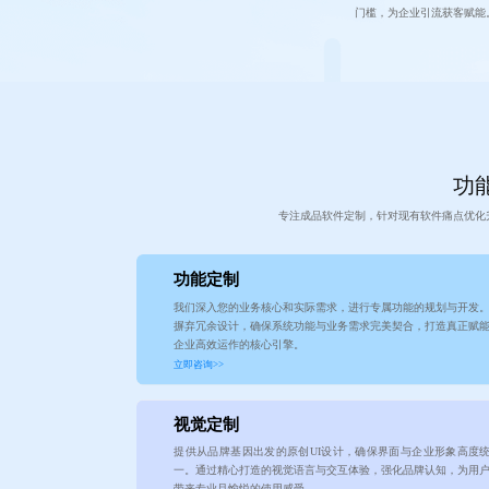
门槛，为企业引流获客赋能
功能
专注成品软件定制，针对现有软件痛点优化
功能定制
我们深入您的业务核心和实际需求，进行专属功能的规划与开发
摒弃冗余设计，确保系统功能与业务需求完美契合，打造真正赋
企业高效运作的核心引擎。
立即咨询>>
视觉定制
提供从品牌基因出发的原创UI设计，确保界面与企业形象高度
一。通过精心打造的视觉语言与交互体验，强化品牌认知，为用
带来专业且愉悦的使用感受。